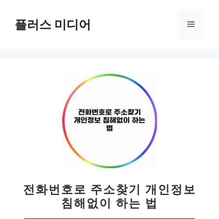
컨
텐
플러스 미디어
메
츠
로
뉴
건
너
뛰
기
전화번호로 주소찾기 개인정보
침해없이 하는 법