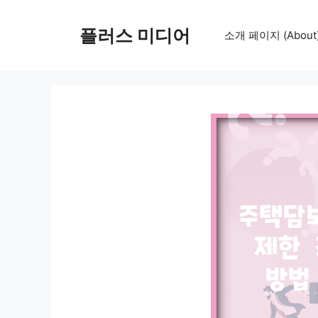
컨
텐
플러스 미디어
소개 페이지 (About
츠
로
건
너
뛰
기