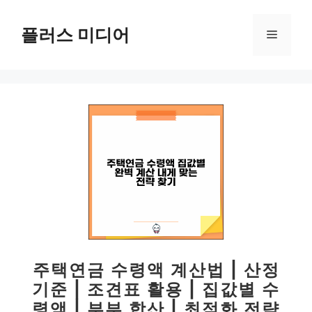
컨
텐
플러스 미디어
메
츠
로
뉴
건
너
뛰
기
주택연금 수령액 계산법 | 산정
기준 | 조견표 활용 | 집값별 수
령액 | 부부 합산 | 최적화 전략