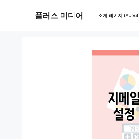
컨
텐
플러스 미디어
소개 페이지 (About
츠
로
건
너
뛰
기