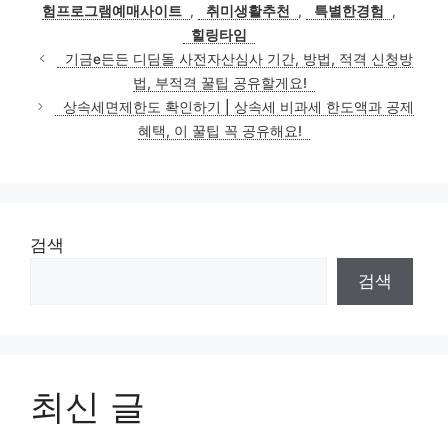
험프로그램예매사이트
,
취미생활추천
,
특별한경험
,
힐링타임
기금e든든 디딤돌 사전자산심사 기간, 방법, 적격 신청방
법, 부적격 꿀팁 공유할게요!
상속세면제한도 확인하기 | 상속세 비과세 한도액과 공제
혜택, 이 꿀팁 꼭 공유해요!
검색
검색
최신 글