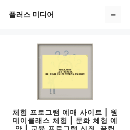
컨
텐
플러스 미디어
메
츠
로
뉴
건
너
뛰
기
체험 프로그램 예매 사이트 | 원
데이클래스 체험 | 문화 체험 예
약 | 교육 프로그램 신청, 꿀팁