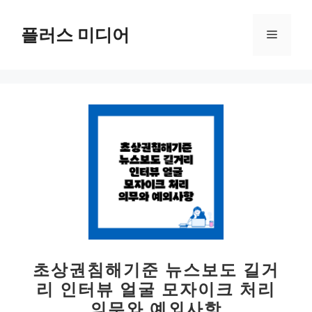
컨
텐
플러스 미디어
메
츠
로
뉴
건
너
뛰
기
초상권침해기준 뉴스보도 길거
리 인터뷰 얼굴 모자이크 처리
의무와 예외사항