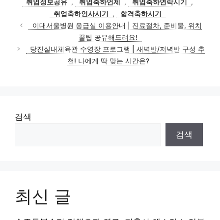
취업정보공유
,
취업축하언제
,
취업축하연락시기
,
리
취업축하인사시기
,
합격축하시기
이대서울병원 응급실 이용안내 | 진료절차, 준비물, 위치
꿀팁 공유해드려요!
당진실내체육관 수영장 프로그램 | 새벽반/저녁반 구성 추
천! 나에게 딱 맞는 시간은?
검색
검색
최신 글