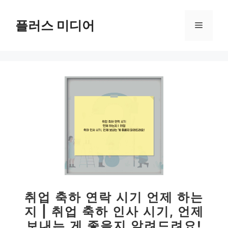
컨
텐
플러스 미디어
메
츠
로
뉴
건
너
뛰
기
취업 축하 연락 시기 언제 하는
지 | 취업 축하 인사 시기, 언제
보내는 게 좋을지 알려드려요!