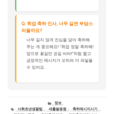
Q. 취업 축하 인사, 너무 길면 부담스
러울까요?
너무 길지 않게 진심을 담아 축하해
주는 게 중요해요! “취업 정말 축하해!
앞으로 꽃길만 걷길 바라!”처럼 짧고
긍정적인 메시지가 오히려 더 와닿을
수 있어요.
카
정보
테
태
사회초년생꿀팁
,
새출발응원
,
축하메시지시기
,
고
그