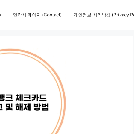
)
연락처 페이지 (Contact)
개인정보 처리방침 (Privacy Pol