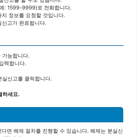
실신고를 할 수도 있습니다.
 1599-9999)로 전화합니다.
가지 정보를 요청할 것입니다.
실신고가 완료됩니다.
 가능합니다.
입력합니다.
 분실신고를 클릭합니다.
결하세요.
었다면 해제 절차를 진행할 수 있습니다. 해제는 분실신