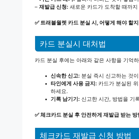
–
재발급 신청:
새로운 카드가 도착할 때까지 
✅
트래블월렛 카드 분실 시, 어떻게 해야 할
카드 분실시 대처법
카드 분실 후에는 아래와 같은 사항을 기억하
신속한 신고:
분실 즉시 신고하는 것이
타인에게 사용 금지:
카드가 분실된 위
하세요.
기록 남기기:
신고한 시간, 방법을 기
✅
체크카드 분실 후 안전하게 재발급 받는 방
체크카드 재발급 신청 방법