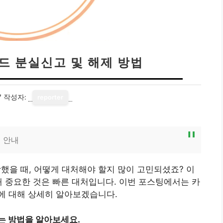
드 분실신고 및 해제 방법
7
작성자:
reporter
 안내
을 때, 어떻게 대처해야 할지 많이 고민되셨죠? 이
때 중요한 것은 빠른 대처입니다. 이번 포스팅에서는 카
에 대해 상세히 알아보겠습니다.
는 방법을 알아보세요.