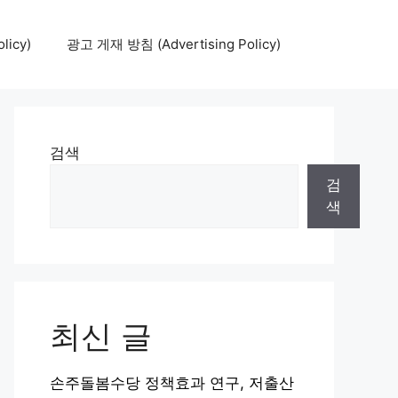
icy)
광고 게재 방침 (Advertising Policy)
검색
검
색
최신 글
손주돌봄수당 정책효과 연구, 저출산