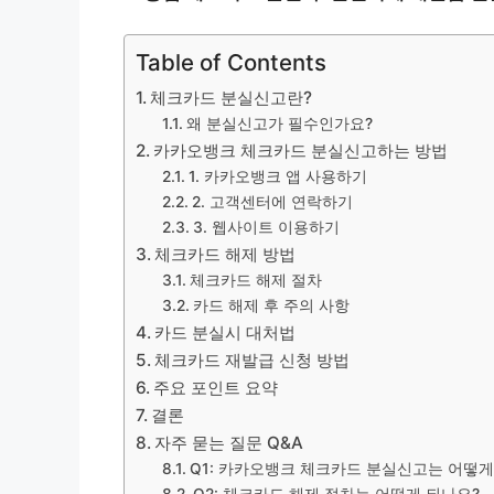
Table of Contents
체크카드 분실신고란?
왜 분실신고가 필수인가요?
카카오뱅크 체크카드 분실신고하는 방법
1. 카카오뱅크 앱 사용하기
2. 고객센터에 연락하기
3. 웹사이트 이용하기
체크카드 해제 방법
체크카드 해제 절차
카드 해제 후 주의 사항
카드 분실시 대처법
체크카드 재발급 신청 방법
주요 포인트 요약
결론
자주 묻는 질문 Q&A
Q1: 카카오뱅크 체크카드 분실신고는 어떻게