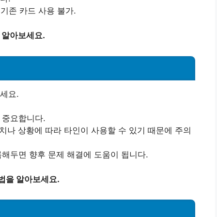
기존 카드 사용 불가.
지 알아보세요.
세요.
 중요합니다.
치나 상황에 따라 타인이 사용할 수 있기 때문에 주의
록해두면 향후 문제 해결에 도움이 됩니다.
법을 알아보세요.