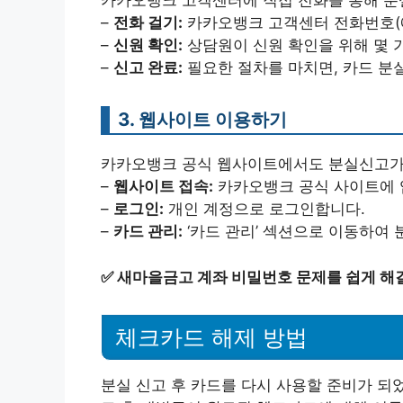
카카오뱅크 고객센터에 직접 전화를 통해 분
–
전화 걸기:
카카오뱅크 고객센터 전화번호(예:
–
신원 확인:
상담원이 신원 확인을 위해 몇 
–
신고 완료:
필요한 절차를 마치면, 카드 분
3. 웹사이트 이용하기
카카오뱅크 공식 웹사이트에서도 분실신고가
–
웹사이트 접속:
카카오뱅크 공식 사이트에 
–
로그인:
개인 계정으로 로그인합니다.
–
카드 관리:
‘카드 관리’ 섹션으로 이동하여
✅
새마을금고 계좌 비밀번호 문제를 쉽게 해
체크카드 해제 방법
분실 신고 후 카드를 다시 사용할 준비가 되