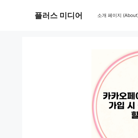
컨
텐
플러스 미디어
소개 페이지 (About
츠
로
건
너
뛰
기