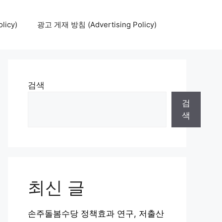
icy)
광고 게재 방침 (Advertising Policy)
검색
검
색
최신 글
손주돌봄수당 정책효과 연구, 저출산