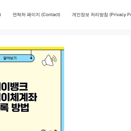
)
연락처 페이지 (Contact)
개인정보 처리방침 (Privacy Pol