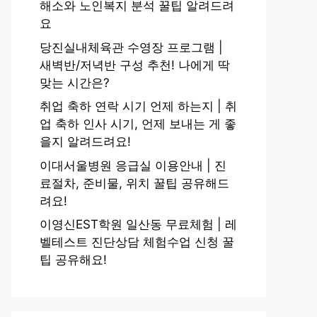
해소와 노인복지 분석 꿀팁 알려드려
요
당진실내체육관 수영장 프로그램 |
새벽반/저녁반 구성 추천! 나에게 딱
맞는 시간은?
취업 축하 연락 시기 언제 하는지 | 취
업 축하 인사 시기, 언제 보내는 게 좋
을지 알려드려요!
이대서울병원 응급실 이용안내 | 진
료절차, 준비물, 위치 꿀팁 공유해드
려요!
이영신EST학원 일산동 무료체험 | 레
벨테스트 진단상담 체험수업 신청 꿀
팁 공유해요!