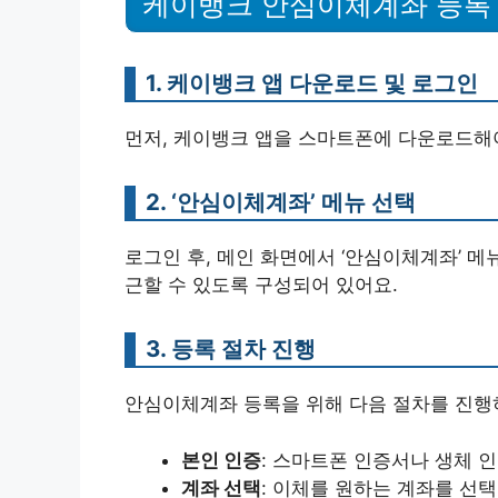
케이뱅크 안심이체계좌 등록
1. 케이뱅크 앱 다운로드 및 로그인
먼저, 케이뱅크 앱을 스마트폰에 다운로드해야
2. ‘안심이체계좌’ 메뉴 선택
로그인 후, 메인 화면에서 ‘안심이체계좌’ 메
근할 수 있도록 구성되어 있어요.
3. 등록 절차 진행
안심이체계좌 등록을 위해 다음 절차를 진행
본인 인증
: 스마트폰 인증서나 생체 
계좌 선택
: 이체를 원하는 계좌를 선