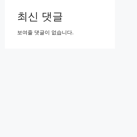
최신 댓글
보여줄 댓글이 없습니다.