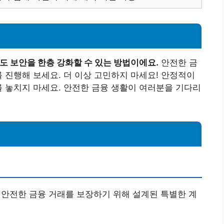
 보안을 한층 강화할 수 있는 방법이에요.
안전한 금
를 진행해 보세요. 더 이상 고민하지 마세요! 안정적이
를 놓치지 마세요. 안전한 금융 생활이 여러분을 기다리
 안전한 금융 거래를 보장하기 위해 설계된 특별한 계