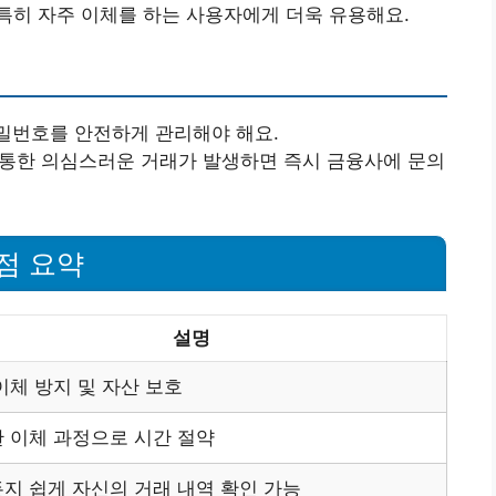
특히 자주 이체를 하는 사용자에게 더욱 유용해요.
비밀번호를 안전하게 관리해야 해요.
를 통한 의심스러운 거래가 발생하면 즉시 금융사에 문의
점 요약
설명
이체 방지 및 자산 보호
 이체 과정으로 시간 절약
지 쉽게 자신의 거래 내역 확인 가능