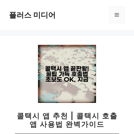
컨
텐
플러스 미디어
메
츠
로
뉴
건
너
뛰
기
콜택시 앱 추천 | 콜택시 호출
앱 사용법 완벽가이드