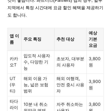
것이 좋습니다. 파트너스(Partners) 앱의 경우, 일부
지역에서 특정 시간대에 요금 할인 혜택을 제공하기
도 합니다.
예상
앱 이
주요 특징
추천 대상
기본
름
요금
압도적 사용자
카카
초보자, 대부분
3,800
수, 다양한 기
오T
의 사용자
원
능
UT
해외 이용 가
해외 여행객,
3,900
(우
능, 넓은 보험
안전 중시 사용
원
티)
범위
자
타다
10분 내 취소
자주 취소하는
3,800
라이
위약금 면제
사용자
원