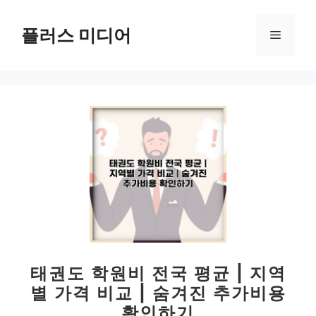
컨
텐
플러스 미디어
메
츠
로
뉴
건
너
뛰
기
태권도 학원비 전국 평균 | 지역
별 가격 비교 | 숨겨진 추가비용
확인하기