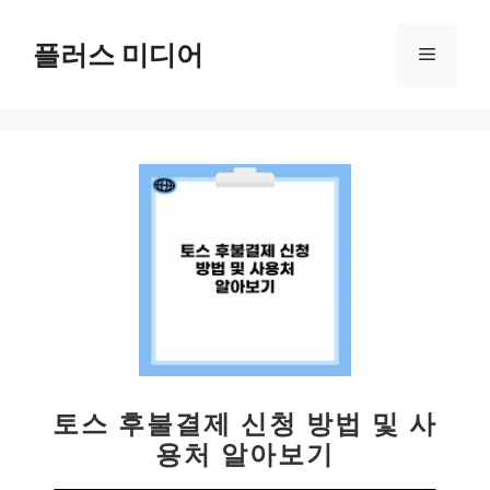
컨
텐
플러스 미디어
메
츠
로
뉴
건
너
뛰
기
토스 후불결제 신청 방법 및 사
용처 알아보기