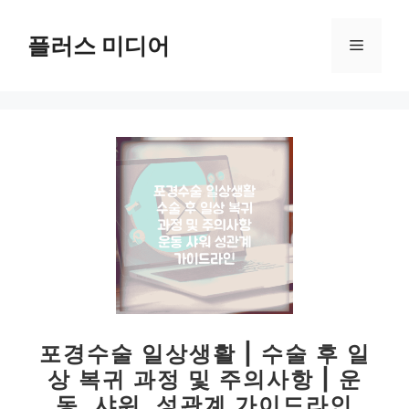
컨
텐
플러스 미디어
메
츠
로
뉴
건
너
뛰
기
포경수술 일상생활 | 수술 후 일
상 복귀 과정 및 주의사항 | 운
동, 샤워, 성관계 가이드라인