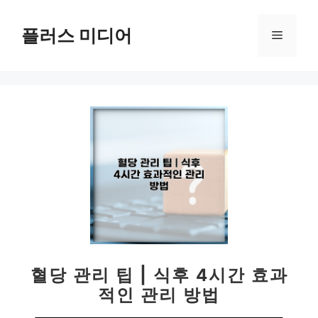
컨
텐
플러스 미디어
메
츠
로
뉴
건
너
뛰
기
혈당 관리 팁 | 식후 4시간 효과
적인 관리 방법