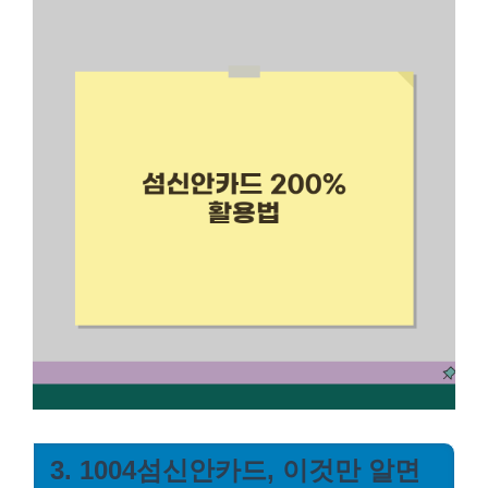
3. 1004섬신안카드, 이것만 알면