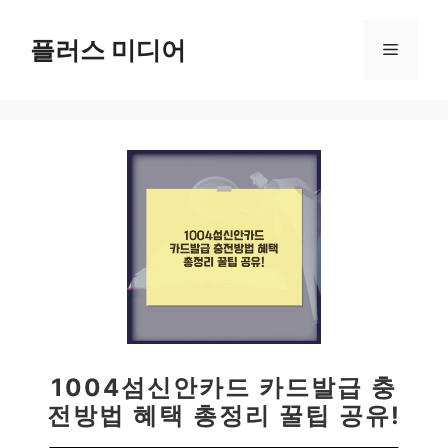
컨
텐
플러스 미디어
메
츠
로
뉴
건
너
뛰
기
1004섬신안카드 카드발급 충
전방법 혜택 총정리 꿀팁 공유!