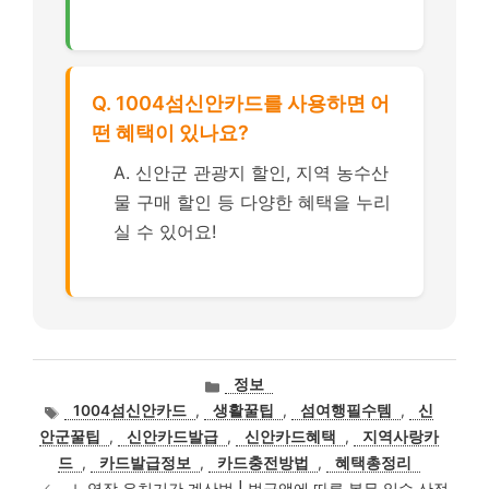
Q. 1004섬신안카드를 사용하면 어
떤 혜택이 있나요?
A. 신안군 관광지 할인, 지역 농수산
물 구매 할인 등 다양한 혜택을 누리
실 수 있어요!
카
정보
테
태
1004섬신안카드
,
생활꿀팁
,
섬여행필수템
,
신
고
그
안군꿀팁
,
신안카드발급
,
신안카드혜택
,
지역사랑카
리
드
,
카드발급정보
,
카드충전방법
,
혜택총정리
노역장 유치기간 계산법 | 벌금액에 따른 복무 일수 산정