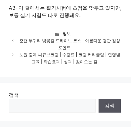
A3: 이 글에서는 필기시험에 초점을 맞추고 있지만,
보통 실기 시험도 따로 진행돼요.
카
정보
테
춘천 부귀리 벚꽃길 드라이브 코스 | 아름다운 경관 감상
고
포인트
리
노원 중계 씨큐브코딩 | 수강료 | 코딩 커리큘럼 | 연령별
교육 | 학습효과 | 성과 | 찾아오는 길
검색
검색