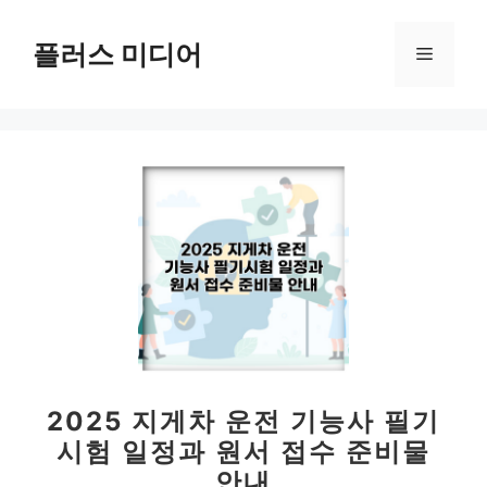
컨
텐
플러스 미디어
메
츠
로
뉴
건
너
뛰
기
2025 지게차 운전 기능사 필기
시험 일정과 원서 접수 준비물
안내