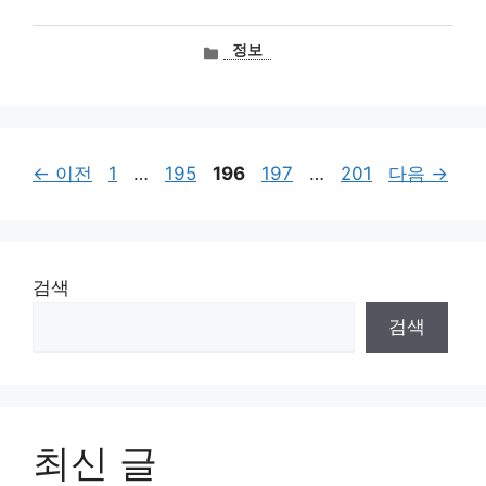
카
정보
테
고
리
페
페
페
페
페
←
이전
1
…
195
196
197
…
201
다음
→
이
이
이
이
이
지
지
지
지
지
검색
검색
최신 글