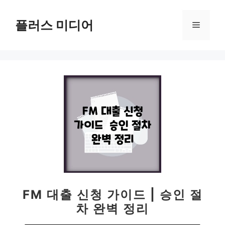
컨
텐
플러스 미디어
메
츠
로
뉴
건
너
뛰
기
FM 대출 신청 가이드 | 승인 절
차 완벽 정리