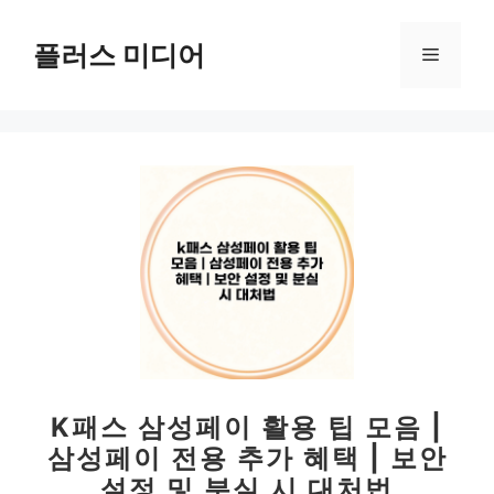
컨
텐
플러스 미디어
메
츠
로
뉴
건
너
뛰
기
K패스 삼성페이 활용 팁 모음 |
삼성페이 전용 추가 혜택 | 보안
설정 및 분실 시 대처법