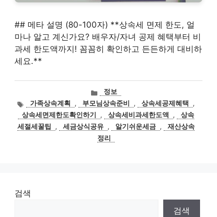
## 메타 설명 (80-100자) **상속세 면제 한도, 얼
마나 알고 계신가요? 배우자/자녀 공제 혜택부터 비
과세 한도액까지! 꼼꼼히 확인하고 든든하게 대비하
세요.**
카
정보
테
태
가족상속계획
,
부모님상속준비
,
상속세공제혜택
,
고
그
상속세면제한도확인하기
,
상속세비과세한도액
,
상속
리
세절세꿀팁
,
세금상식공유
,
알기쉬운세금
,
재산상속
정리
검색
검색