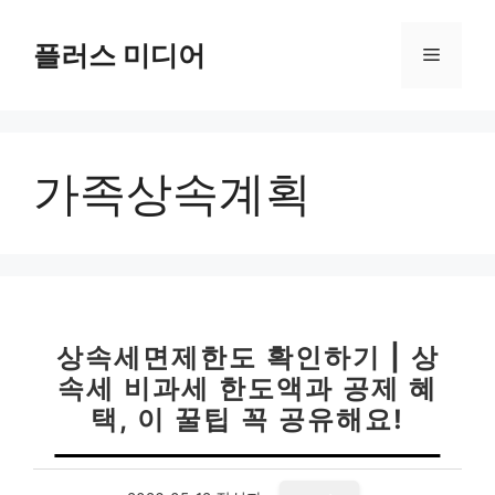
컨
텐
플러스 미디어
메
츠
로
뉴
건
너
가족상속계획
뛰
기
상속세면제한도 확인하기 | 상
속세 비과세 한도액과 공제 혜
택, 이 꿀팁 꼭 공유해요!