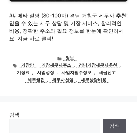
## 메타 설명 (80-100자) 경남 거창군 세무사 추천!
믿을 수 있는 세무 상담 및 기장 서비스, 합리적인
비용, 정확한 주소와 필요 정보를 한눈에 확인하세
요. 지금 바로 클릭!
카
정보
테
태
거창맘
,
거창세무사주소
,
경남거창세무사추천
,
고
그
기장료
,
사업성장
,
사업자필수정보
,
세금신고
,
리
세무꿀팁
,
세무사선임
,
세무상담비용
검색
검색