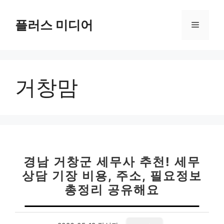
컨
텐
플러스 미디어
메
츠
로
뉴
건
너
거창맘
뛰
기
경남 거창군 세무사 추천! 세무
상담 기장 비용, 주소, 필요정보
총정리 공유해요