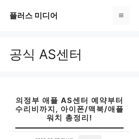
컨
텐
플러스 미디어
메
츠
로
뉴
건
너
공식 AS센터
뛰
기
의정부 애플 AS센터 예약부터
수리비까지, 아이폰/맥북/애플
워치 총정리!