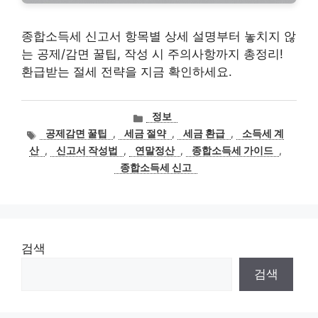
종합소득세 신고서 항목별 상세 설명부터 놓치지 않
는 공제/감면 꿀팁, 작성 시 주의사항까지 총정리!
환급받는 절세 전략을 지금 확인하세요.
카
정보
테
태
공제감면 꿀팁
,
세금 절약
,
세금 환급
,
소득세 계
고
그
산
,
신고서 작성법
,
연말정산
,
종합소득세 가이드
,
리
종합소득세 신고
검색
검색