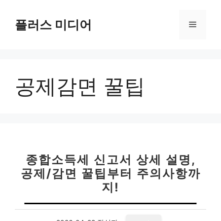
컨
텐
플러스 미디어
메
츠
로
뉴
건
너
공제감면 꿀팁
뛰
기
종합소득세 신고서 상세 설명,
공제/감면 꿀팁부터 주의사항까
지!