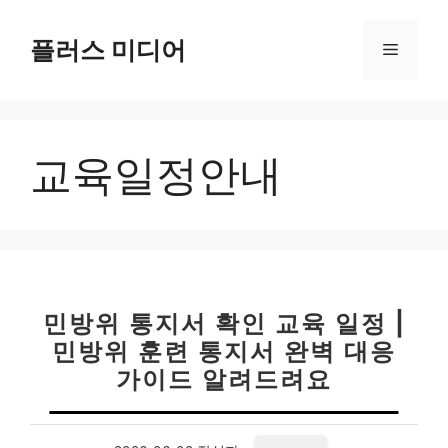
컨
텐
플러스 미디어
메
츠
로
뉴
건
너
교육일정안내
뛰
기
민방위 통지서 확인 교육 일정 |
민방위 훈련 통지서 완벽 대응
가이드 알려드려요