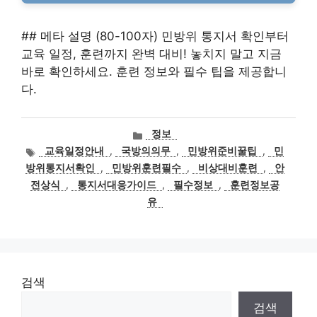
## 메타 설명 (80-100자) 민방위 통지서 확인부터
교육 일정, 훈련까지 완벽 대비! 놓치지 말고 지금
바로 확인하세요. 훈련 정보와 필수 팁을 제공합니
다.
카
정보
테
태
교육일정안내
,
국방의의무
,
민방위준비꿀팁
,
민
고
그
방위통지서확인
,
민방위훈련필수
,
비상대비훈련
,
안
리
전상식
,
통지서대응가이드
,
필수정보
,
훈련정보공
유
검색
검색