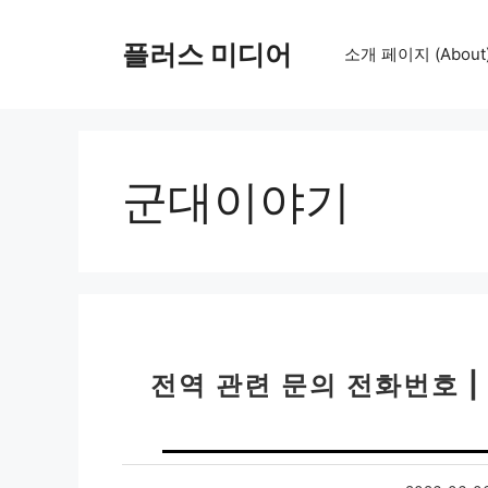
컨
텐
플러스 미디어
소개 페이지 (About
츠
로
건
너
뛰
군대이야기
기
전역 관련 문의 전화번호 |