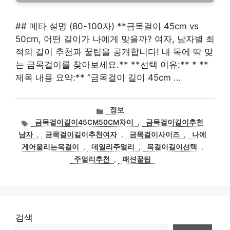
## 메타 설명 (80-100자) **금목걸이 45cm vs
50cm, 어떤 길이가 나에게 맞을까? 여자, 남자별 최
적의 길이 추천과 꿀팁을 공개합니다! 내 목에 딱 맞
는 금목걸이를 찾아보세요.** **선택 이유:** * **
제목 내용 요약:** “금목걸이 길이 45cm …
카
정보
테
태
금목걸이길이45CM50CM차이
,
금목걸이길이추천
고
그
남자
,
금목걸이길이추천여자
,
금목걸이사이즈
,
나에
리
게어울리는목걸이
,
데일리주얼리
,
목걸이길이선택
,
주얼리추천
,
패션꿀팁
검색