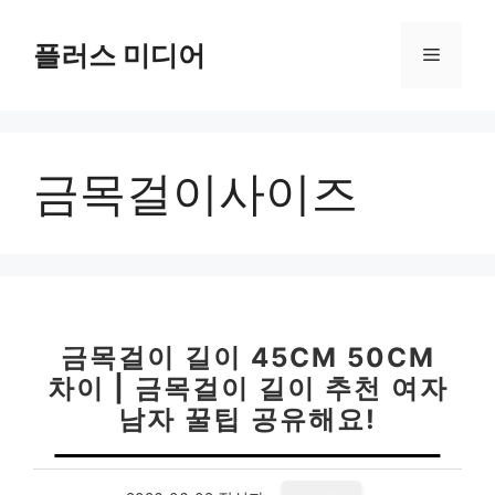
컨
텐
플러스 미디어
메
츠
로
뉴
건
너
금목걸이사이즈
뛰
기
금목걸이 길이 45CM 50CM
차이 | 금목걸이 길이 추천 여자
남자 꿀팁 공유해요!