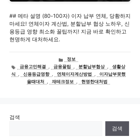
## 메타 설명 (80-100자) 이자 납부 연체, 당황하지
마세요! 연체이자 계산법, 분할납부 협상 노하우, 신
용등급 영향 최소화 꿀팁까지! 지금 바로 확인하고
현명하게 대처하세요.
카
정보
테
태
금융고민해결
,
금융꿀팁
,
분할납부협상
,
생활상
고
그
식
,
신용등급영향
,
연체이자계산방법
,
이자납부못했
리
을때대처
,
재테크정보
,
현명한대처법
검색
검색