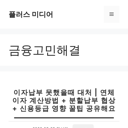
컨
텐
플러스 미디어
메
츠
로
뉴
건
너
금융고민해결
뛰
기
이자납부 못했을때 대처 | 연체
이자 계산방법 + 분할납부 협상
+ 신용등급 영향 꿀팁 공유해요