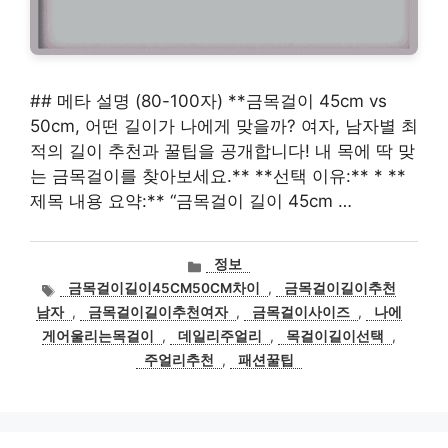
## 메타 설명 (80-100자) **금목걸이 45cm vs
50cm, 어떤 길이가 나에게 맞을까? 여자, 남자별 최
적의 길이 추천과 꿀팁을 공개합니다! 내 목에 딱 맞
는 금목걸이를 찾아보세요.** **선택 이유:** * **
제목 내용 요약:** “금목걸이 길이 45cm …
카
정보
테
태
금목걸이길이45CM50CM차이
,
금목걸이길이추천
고
그
남자
,
금목걸이길이추천여자
,
금목걸이사이즈
,
나에
리
게어울리는목걸이
,
데일리주얼리
,
목걸이길이선택
,
주얼리추천
,
패션꿀팁