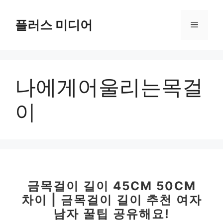
컨
텐
플러스 미디어
메
츠
로
뉴
건
너
나에게어울리는목걸
뛰
기
이
금목걸이 길이 45CM 50CM
차이 | 금목걸이 길이 추천 여자
남자 꿀팁 공유해요!