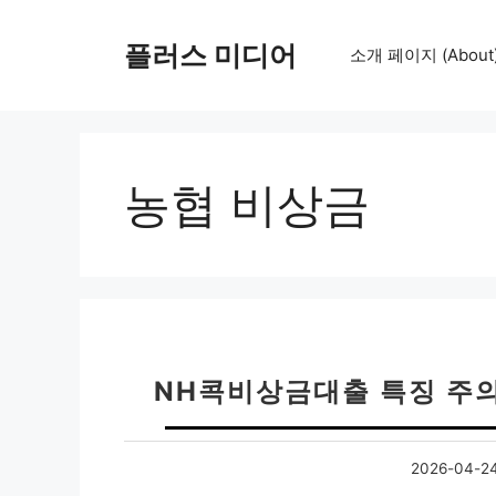
컨
텐
플러스 미디어
소개 페이지 (About
츠
로
건
너
뛰
농협 비상금
기
NH콕비상금대출 특징 주의
2026-04-2