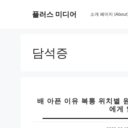
컨
텐
플러스 미디어
소개 페이지 (About
츠
로
건
너
뛰
담석증
기
배 아픈 이유 복통 위치별 원
에게