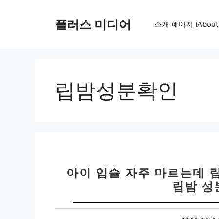
컨
텐
플러스 미디어
소개 페이지 (About
츠
로
건
너
뛰
립밤성분확인
기
아이 입술 자주 마르는데 립
립밤 성분