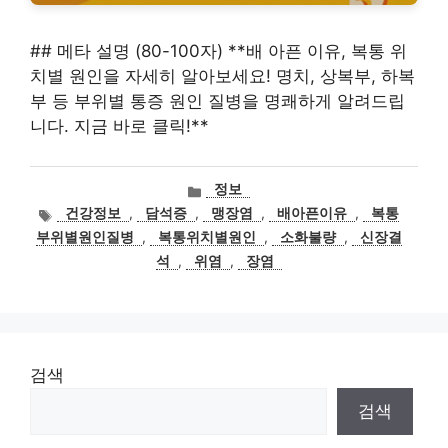
## 메타 설명 (80-100자) **배 아픈 이유, 복통 위
치별 원인을 자세히 알아보세요! 명치, 상복부, 하복
부 등 부위별 통증 원인 질병을 명쾌하게 알려드립
니다. 지금 바로 클릭!**
카
정보
테
태
건강정보
,
담석증
,
맹장염
,
배아픈이유
,
복통
고
그
부위별원인질병
,
복통위치별원인
,
소화불량
,
신장결
리
석
,
위염
,
장염
검색
검색