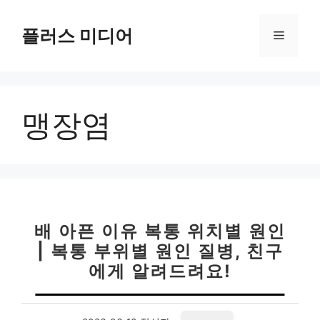
컨
텐
플러스 미디어
메
츠
로
뉴
건
너
맹장염
뛰
기
배 아픈 이유 복통 위치별 원인
| 복통 부위별 원인 질병, 친구
에게 알려드려요!