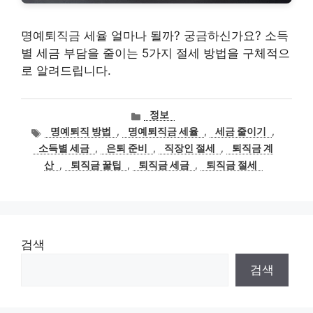
명예퇴직금 세율 얼마나 될까? 궁금하신가요? 소득
별 세금 부담을 줄이는 5가지 절세 방법을 구체적으
로 알려드립니다.
카
정보
테
태
명예퇴직 방법
,
명예퇴직금 세율
,
세금 줄이기
,
고
그
소득별 세금
,
은퇴 준비
,
직장인 절세
,
퇴직금 계
리
산
,
퇴직금 꿀팁
,
퇴직금 세금
,
퇴직금 절세
검색
검색