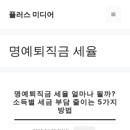
컨
텐
플러스 미디어
메
츠
로
뉴
건
너
명예퇴직금 세율
뛰
기
명예퇴직금 세율 얼마나 될까?
소득별 세금 부담 줄이는 5가지
방법