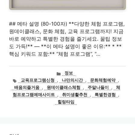
## 메타 설명 (80-100자) **다양한 체험 프로그램,
원데이클래스, 문화 체험, 교육 프로그램까지! 지금
바로 예약하고 특별한 경험을 즐기세요. 꿀팁 정보
도 가득!** — **이 메타 설명이 좋은 이유:** * **
핵심 키워드 포함:** “체험 프로그램”, “…
카
정보
테
태
교육프로그램신청
,
나만의시간
,
문화체험예약
,
고
그
배움의즐거움
,
원데이클래스체험
,
주말나들이
,
체
리
험프로그램예매사이트
,
취미생활추천
,
특별한경험
,
힐링타임