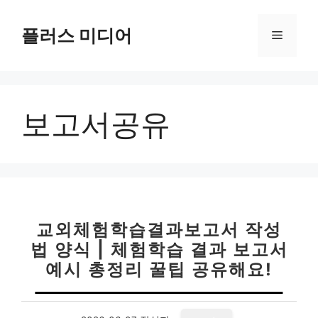
컨
텐
플러스 미디어
메
츠
로
뉴
건
너
보고서공유
뛰
기
교외체험학습결과보고서 작성
법 양식 | 체험학습 결과 보고서
예시 총정리 꿀팁 공유해요!