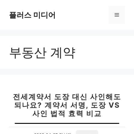
컨
텐
플러스 미디어
메
츠
로
뉴
건
너
부동산 계약
뛰
기
전세계약서 도장 대신 사인해도
되나요? 계약서 서명, 도장 VS
사인 법적 효력 비교