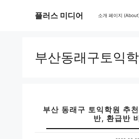
컨
텐
플러스 미디어
소개 페이지 (About
츠
로
건
너
뛰
부산동래구토익학
기
부산 동래구 토익학원 추천 
반, 환급반 