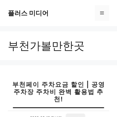
컨
텐
플러스 미디어
메
츠
로
뉴
건
너
부천가볼만한곳
뛰
기
부천페이 주차요금 할인 | 공영
주차장 주차비 완벽 활용법 추
천!