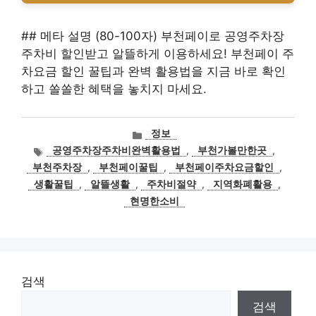
## 메타 설명 (80-100자) 부천페이로 공영주차장
주차비 할인받고 알뜰하게 이용하세요! 부천페이 주
차요금 할인 꿀팁과 완벽 활용법을 지금 바로 확인
하고 쏠쏠한 혜택을 놓치지 마세요.
카
정보
테
태
공영주차장주차비완벽활용법
,
부천가볼만한곳
,
고
그
부천주차장
,
부천페이꿀팁
,
부천페이주차요금할인
,
리
생활꿀팁
,
알뜰생활
,
주차비절약
,
지역화폐활용
,
현명한소비
검색
검색