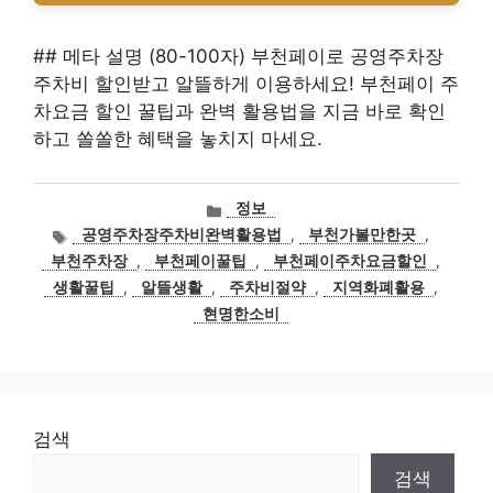
## 메타 설명 (80-100자) 부천페이로 공영주차장
주차비 할인받고 알뜰하게 이용하세요! 부천페이 주
차요금 할인 꿀팁과 완벽 활용법을 지금 바로 확인
하고 쏠쏠한 혜택을 놓치지 마세요.
카
정보
테
태
공영주차장주차비완벽활용법
,
부천가볼만한곳
,
고
그
부천주차장
,
부천페이꿀팁
,
부천페이주차요금할인
,
리
생활꿀팁
,
알뜰생활
,
주차비절약
,
지역화폐활용
,
현명한소비
검색
검색