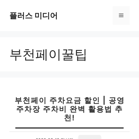
컨
텐
플러스 미디어
메
츠
로
뉴
건
너
부천페이꿀팁
뛰
기
부천페이 주차요금 할인 | 공영
주차장 주차비 완벽 활용법 추
천!