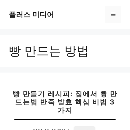
컨
텐
플러스 미디어
메
츠
로
뉴
건
너
빵 만드는 방법
뛰
기
빵 만들기 레시피: 집에서 빵 만
드는법 반죽 발효 핵심 비법 3
가지