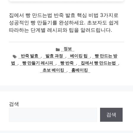
집에서 빵 만드는법 반죽 발효 핵심 비법 3가지로
성공적인 빵 만들기를 완성하세요. 초보자도 쉽게
따라하는 단계별 레시피와 팁을 알려드립니다.
카
정보
테
태
반죽 발효
,
발효 과정
,
베이킹 팁
,
빵 만드는 방
고
그
법
,
빵 만들기 레시피
,
빵 반죽
,
집에서 빵 만드는법
,
리
초보 베이킹
,
홈베이킹
검색
검색