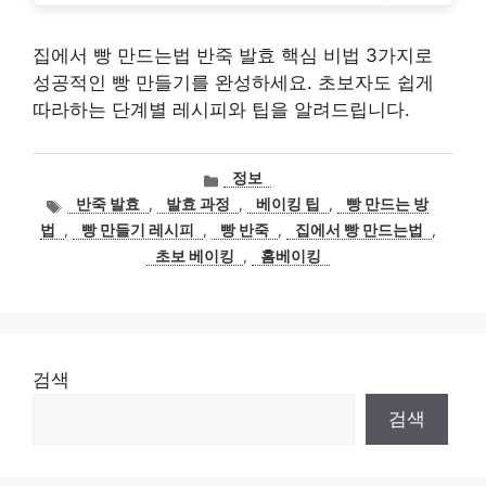
집에서 빵 만드는법 반죽 발효 핵심 비법 3가지로
성공적인 빵 만들기를 완성하세요. 초보자도 쉽게
따라하는 단계별 레시피와 팁을 알려드립니다.
카
정보
테
태
반죽 발효
,
발효 과정
,
베이킹 팁
,
빵 만드는 방
고
그
법
,
빵 만들기 레시피
,
빵 반죽
,
집에서 빵 만드는법
,
리
초보 베이킹
,
홈베이킹
검색
검색