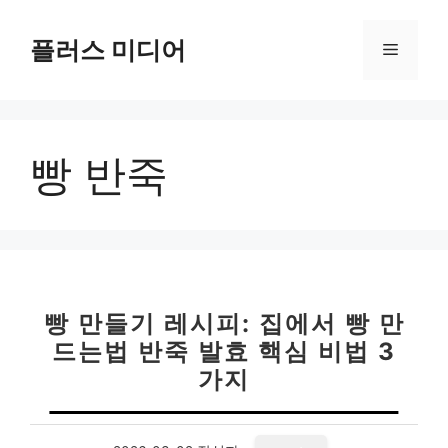
컨
텐
플러스 미디어
메
츠
로
뉴
건
너
빵 반죽
뛰
기
빵 만들기 레시피: 집에서 빵 만
드는법 반죽 발효 핵심 비법 3
가지