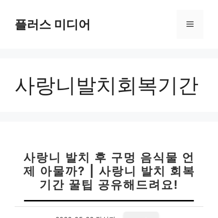
컨
텐
플러스 미디어
메
츠
로
뉴
건
너
사랑니발치회복기간
뛰
기
사랑니 발치 후 구멍 음식물 언
제 아물까? | 사랑니 발치 회복
기간 꿀팁 공유해드려요!