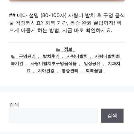
## 메타 설명 (80-100자) 사랑니 발치 후 구멍 음식
물 걱정되시죠? 회복 기간, 통증 완화 꿀팁까지! 빠
르게 아물게 하는 방법, 지금 바로 확인하세요.
카
정보
테
태
구멍관리
,
발치후기
,
사랑니발치
,
사랑니발치회
고
그
복기간
,
사랑니발치후구멍음식물
,
일상공유
,
치과치
리
료
,
치아건강
,
통증관리
,
회복꿀팁
검색
검색