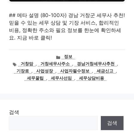
## 메타 설명 (80-100자) 경남 거창군 세무사 추천!
믿을 수 있는 세무 상담 및 기장 서비스, 합리적인
비용, 정확한 주소와 필요 정보를 한눈에 확인하세
요. 지금 바로 클릭!
카
정보
테
태
거창맘
,
거창세무사주소
,
경남거창세무사추천
,
고
그
기장료
,
사업성장
,
사업자필수정보
,
세금신고
,
리
세무꿀팁
,
세무사선임
,
세무상담비용
검색
검색