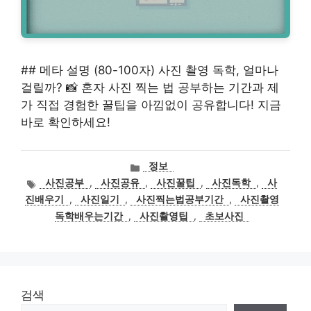
## 메타 설명 (80-100자) 사진 촬영 독학, 얼마나
걸릴까? 📸 혼자 사진 찍는 법 공부하는 기간과 제
가 직접 경험한 꿀팁을 아낌없이 공유합니다! 지금
바로 확인하세요!
카
정보
테
태
사진공부
,
사진공유
,
사진꿀팁
,
사진독학
,
사
고
그
진배우기
,
사진일기
,
사진찍는법공부기간
,
사진촬영
리
독학배우는기간
,
사진촬영팁
,
초보사진
검색