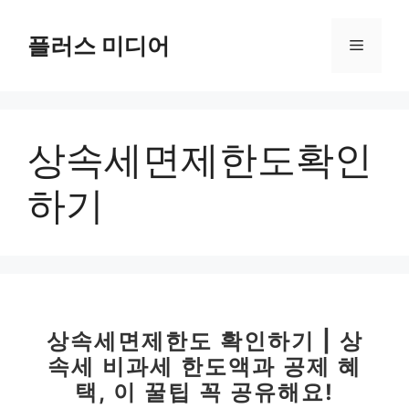
컨
텐
플러스 미디어
메
츠
로
뉴
건
너
상속세면제한도확인
뛰
기
하기
상속세면제한도 확인하기 | 상
속세 비과세 한도액과 공제 혜
택, 이 꿀팁 꼭 공유해요!