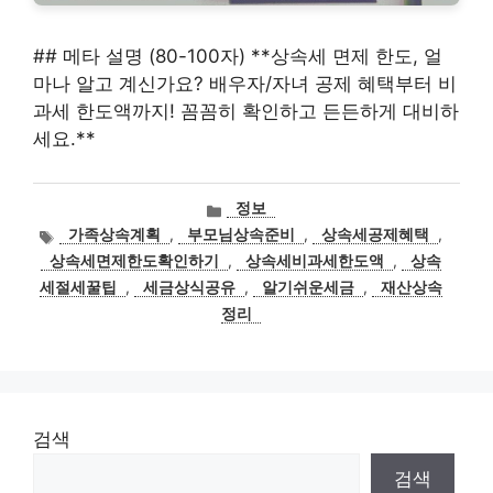
## 메타 설명 (80-100자) **상속세 면제 한도, 얼
마나 알고 계신가요? 배우자/자녀 공제 혜택부터 비
과세 한도액까지! 꼼꼼히 확인하고 든든하게 대비하
세요.**
카
정보
테
태
가족상속계획
,
부모님상속준비
,
상속세공제혜택
,
고
그
상속세면제한도확인하기
,
상속세비과세한도액
,
상속
리
세절세꿀팁
,
세금상식공유
,
알기쉬운세금
,
재산상속
정리
검색
검색