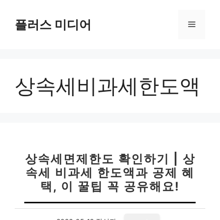
컨
텐
플러스 미디어
메
츠
로
뉴
건
너
상속세비과세한도액
뛰
기
상속세면제한도 확인하기 | 상
속세 비과세 한도액과 공제 혜
택, 이 꿀팁 꼭 공유해요!