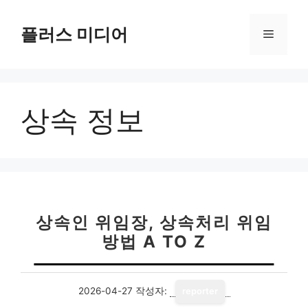
컨
텐
플러스 미디어
메
츠
로
뉴
건
너
상속 정보
뛰
기
상속인 위임장, 상속처리 위임
방법 A TO Z
2026-04-27
작성자:
reporter