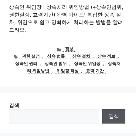
상속인 위임장 | 상속처리 위임방법 (+상속인범위,
권한설정, 효력기간) 완벽 가이드! 복잡한 상속 절
차, 위임으로 쉽고 명확하게 처리하는 방법을 알려
드려요.
카
정보
테
태
권한 설정
,
상속 법률
,
상속 절차
,
상속 정보
,
고
그
상속인 권리
,
상속인 범위
,
상속인 위임장
,
상속처
리
리 위임방법
,
위임장 작성
,
효력 기간
검색
검색