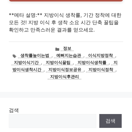
**메타 설명:** 지방이식 생착률, 기간 정착에 대한
모든 것! 지방 이식 후 생착 소요 시간 단축 꿀팁을
확인하고 만족스러운 결과를 얻으세요.
카
정보
테
태
생착률높이는법
,
예뻐지는습관
,
이식지방정착
,
고
그
지방이식기간
,
지방이식꿀팁
,
지방이식생착률
,
지
리
방이식생착시간
,
지방이식정보공유
,
지방이식정착
,
지방이식후관리
검색
검색