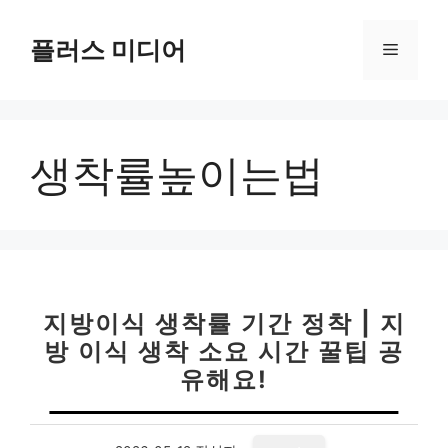
컨
텐
플러스 미디어
메
츠
로
뉴
건
너
생착률높이는법
뛰
기
지방이식 생착률 기간 정착 | 지
방 이식 생착 소요 시간 꿀팁 공
유해요!