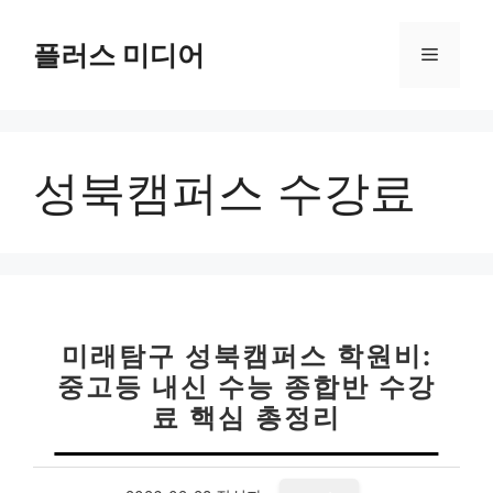
컨
텐
플러스 미디어
메
츠
로
뉴
건
너
성북캠퍼스 수강료
뛰
기
미래탐구 성북캠퍼스 학원비:
중고등 내신 수능 종합반 수강
료 핵심 총정리