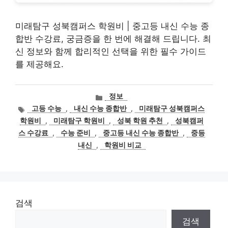
미래탐구 성북캠퍼스 학원비 | 중고등 내신 수능 종
합반 수강료, 궁금증을 한 번에 해결해 드립니다. 최
신 정보와 함께 합리적인 선택을 위한 필수 가이드
를 제공해요.
카
정보
테
태
고등 수능
,
내신 수능 종합반
,
미래탐구 성북캠퍼스
고
그
학원비
,
미래탐구 학원비
,
성북 학원 추천
,
성북캠퍼
리
스 수강료
,
수능 준비
,
중고등 내신 수능 종합반
,
중등
내신
,
학원비 비교
검색
검색